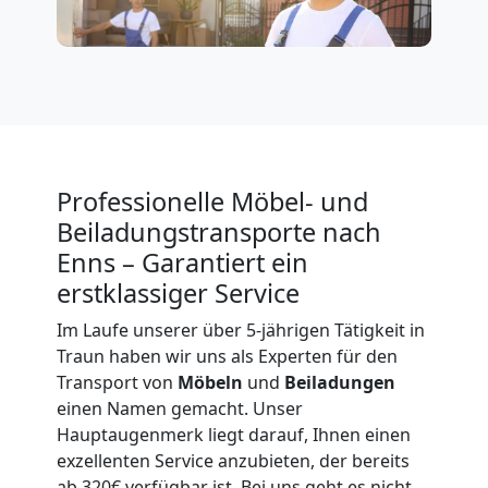
Privatumzug
Traun
Tresortransport
Professionelle Möbel- und
Beiladungstransporte nach
in
Enns – Garantiert ein
erstklassiger Service
Traun
Im Laufe unserer über 5-jährigen Tätigkeit in
Traun haben wir uns als Experten für den
Transport von
Möbeln
und
Beiladungen
Umzug
einen Namen gemacht. Unser
Hauptaugenmerk liegt darauf, Ihnen einen
für
exzellenten Service anzubieten, der bereits
ab 320€ verfügbar ist. Bei uns geht es nicht