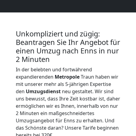
Full-
Service-
Unkompliziert und zügig:
Umzug
Beantragen Sie Ihr Angebot für
Traun
einen Umzug nach Enns in nur
2 Minuten
In der belebten und fortwährend
Qualitäts-
expandierenden
Metropole
Traun haben wir
mit unserer mehr als 5-jährigen Expertise
Umzüge
den
Umzugsdienst
neu gestaltet. Wir sind
uns bewusst, dass Ihre Zeit kostbar ist, daher
Traun
ermöglichen wir es Ihnen, innerhalb von nur
2 Minuten ein maßgeschneidertes
Umzugsangebot für Enns zu erhalten. Und
Vereinsumzug
das Schönste daran? Unsere Tarife beginnen
bereits bei 320€.