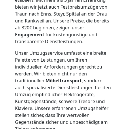
bieten wir jetzt auch Festpreisumzüge von
Mini
Traun nach Enns, Steyr, Spittal an der Drau
und Rankweil an. Unsere Preise, die bereits
Umzug
ab 320€ beginnen, zeigen unser
Engagement
für kostengünstige und
transparente Dienstleistungen.
Traun
Unser Umzugsservice umfasst eine breite
Palette von Leistungen, um Ihren
Umzug
individuellen Anforderungen gerecht zu
werden. Wir bieten nicht nur den
2
traditionellen
Möbeltransport
, sondern
auch spezialisierte Dienstleistungen für den
Mann
Umzug empfindlicher Elektrogeräte,
Kunstgegenstände, schwere Tresore und
Klaviere. Unsere erfahrenen Umzugshelfer
+
stellen sicher, dass Ihre wertvollen
Gegenstände sicher und unbeschädigt am
LKW
Zielort ankommen.