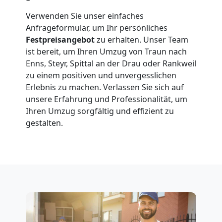
+
Verwenden Sie unser einfaches
LKW
Anfrageformular, um Ihr persönliches
Festpreisangebot
zu erhalten. Unser Team
ist bereit, um Ihren Umzug von Traun nach
Möbellift
Enns, Steyr, Spittal an der Drau oder Rankweil
zu einem positiven und unvergesslichen
Erlebnis zu machen. Verlassen Sie sich auf
Traun
unsere Erfahrung und Professionalität, um
Ihren Umzug sorgfältig und effizient zu
gestalten.
Übersiedlung
Traun
Klaviertransport
Traun