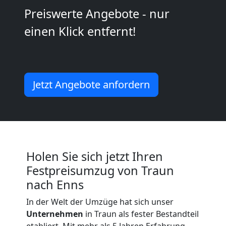
Kleintransport
Preiswerte Angebote - nur
Traun
einen Klick entfernt!
Möbelmontage
Jetzt Angebote anfordern
Traun
Möbeltransport
Traun
Holen Sie sich jetzt Ihren
Festpreisumzug von Traun
nach Enns
Beiladung
In der Welt der Umzüge hat sich unser
Traun
Unternehmen
in Traun als fester Bestandteil
etabliert. Mit mehr als 5 Jahren Erfahrung