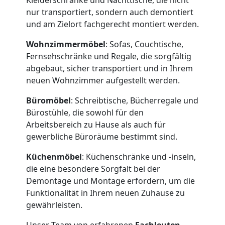
nur transportiert, sondern auch demontiert
und am Zielort fachgerecht montiert werden.
Umzugshelfer
Wohnzimmermöbel
: Sofas, Couchtische,
Traun
Fernsehschränke und Regale, die sorgfältig
abgebaut, sicher transportiert und in Ihrem
neuen Wohnzimmer aufgestellt werden.
Möbeltaxi
Büromöbel
: Schreibtische, Bücherregale und
Bürostühle, die sowohl für den
Traun
Arbeitsbereich zu Hause als auch für
gewerbliche Büroräume bestimmt sind.
Kleintransport
Küchenmöbel
: Küchenschränke und -inseln,
die eine besondere Sorgfalt bei der
Traun
Demontage und Montage erfordern, um die
Funktionalität in Ihrem neuen Zuhause zu
gewährleisten.
Möbelmontage
Unser Team von erfahrenen
Fachleuten