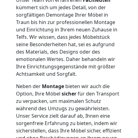
kümmert sich um jedes Detail, von der
Traun
sorgfältigen Demontage Ihrer Möbel in
Traun bis hin zur professionellen Montage
und Einrichtung in Ihrem neuen Zuhause in
Möbeltransport
Telfs. Wir wissen, dass jedes Möbelstück
seine Besonderheiten hat, sei es aufgrund
Traun
des Materials, des Designs oder des
emotionalen Wertes. Daher behandeln wir
Ihre Einrichtungsgegenstände mit größter
Beiladung
Achtsamkeit und Sorgfalt.
Neben der
Montage
bieten wir auch die
Traun
Option, Ihre Möbel
sicher
für den Transport
zu verpacken, um maximalen Schutz
Mini
während des Umzugs zu gewährleisten.
Unser Service zielt darauf ab, Ihnen eine
sorgenfreie Erfahrung zu bieten, indem wir
Umzug
sicherstellen, dass Ihre Möbel sicher, effizient
und ohne Beschädigungen an ihrem neuen