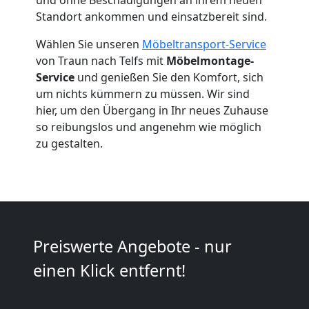
Traun
Standort ankommen und einsatzbereit sind.
Wählen Sie unseren
Möbeltransport-Service
Umzug
von Traun nach Telfs mit
Möbelmontage-
Service
und genießen Sie den Komfort, sich
2
um nichts kümmern zu müssen. Wir sind
hier, um den Übergang in Ihr neues Zuhause
so reibungslos und angenehm wie möglich
Mann
zu gestalten.
+
LKW
Traun
Preiswerte Angebote - nur
einen Klick entfernt!
Kunsttransport