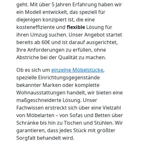
geht. Mit über 5 Jahren Erfahrung haben wir
ein Modell entwickelt, das speziell für
Umzugshelfer
diejenigen konzipiert ist, die eine
kosteneffiziente und
flexible
Lösung für
Traun
ihren Umzug suchen. Unser Angebot startet
bereits ab 60€ und ist darauf ausgerichtet,
Ihre Anforderungen zu erfüllen, ohne
Möbeltaxi
Abstriche bei der Qualität zu machen.
Ob es sich um
einzelne Möbelstücke
,
Traun
spezielle Einrichtungsgegenstände
bekannter Marken oder komplette
Wohnausstattungen handelt, wir bieten eine
Kleintransport
maßgeschneiderte Lösung. Unser
Fachwissen erstreckt sich über eine Vielzahl
Traun
von Möbelarten – von Sofas und Betten über
Schränke bis hin zu Tischen und Stühlen. Wir
garantieren, dass jedes Stück mit größter
Möbelmontage
Sorgfalt behandelt wird.