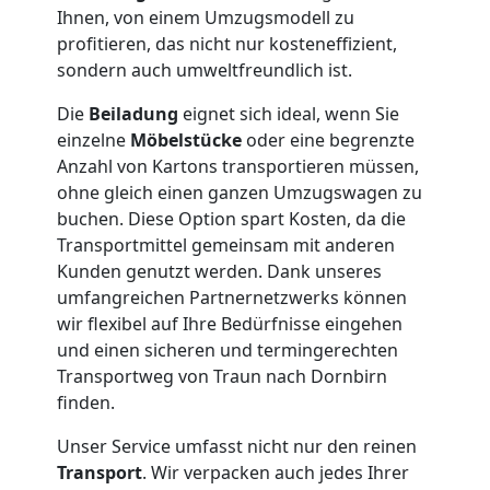
Möbellift
Ihnen, von einem Umzugsmodell zu
profitieren, das nicht nur kosteneffizient,
Traun
sondern auch umweltfreundlich ist.
Die
Beiladung
eignet sich ideal, wenn Sie
Übersiedlung
einzelne
Möbelstücke
oder eine begrenzte
Anzahl von Kartons transportieren müssen,
Traun
ohne gleich einen ganzen Umzugswagen zu
buchen. Diese Option spart Kosten, da die
Transportmittel gemeinsam mit anderen
Klaviertransport
Kunden genutzt werden. Dank unseres
umfangreichen Partnernetzwerks können
Traun
wir flexibel auf Ihre Bedürfnisse eingehen
und einen sicheren und termingerechten
Transportweg von Traun nach Dornbirn
Privatumzug
finden.
Unser Service umfasst nicht nur den reinen
Traun
Transport
. Wir verpacken auch jedes Ihrer