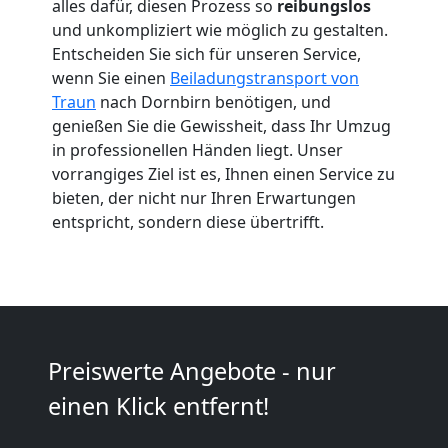
alles dafür, diesen Prozess so
reibungslos
Traun
und unkompliziert wie möglich zu gestalten.
Entscheiden Sie sich für unseren Service,
wenn Sie einen
Beiladungstransport von
Umzug
Traun
nach Dornbirn benötigen, und
genießen Sie die Gewissheit, dass Ihr Umzug
2
in professionellen Händen liegt. Unser
vorrangiges Ziel ist es, Ihnen einen Service zu
Mann
bieten, der nicht nur Ihren Erwartungen
entspricht, sondern diese übertrifft.
+
LKW
Traun
Preiswerte Angebote - nur
einen Klick entfernt!
Kunsttransport