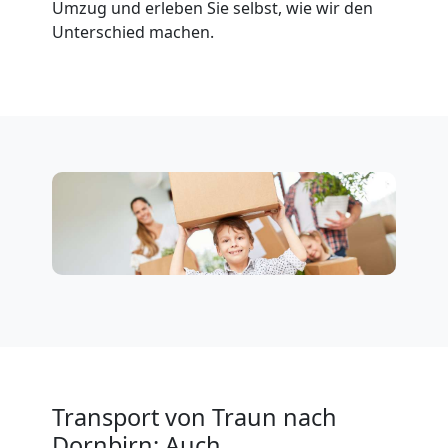
Umzug und erleben Sie selbst, wie wir den
Unterschied machen.
Fernumzug
Traun
Firmenumzug
Traun
Büroumzug
Traun
Transport von Traun nach
Expressumzug
Dornbirn: Auch