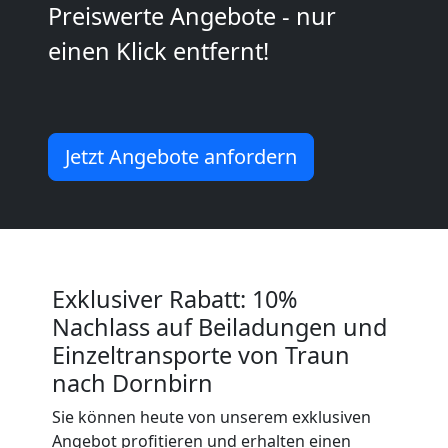
Preiswerte Angebote - nur
Möbeltransport
einen Klick entfernt!
National
Möbeltransport
Jetzt Angebote anfordern
International
Beiladung
Exklusiver Rabatt: 10%
National
Nachlass auf Beiladungen und
Einzeltransporte von Traun
nach Dornbirn
Beiladung
Sie können heute von unserem exklusiven
Angebot profitieren und erhalten einen