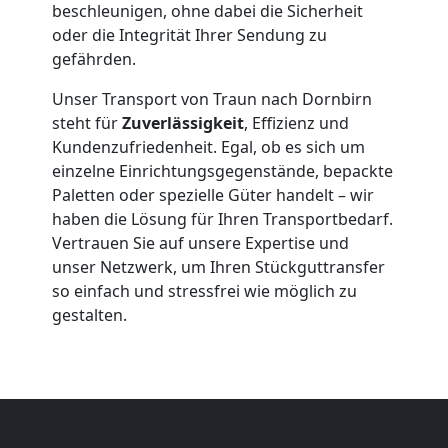
beschleunigen, ohne dabei die Sicherheit
Traun
oder die Integrität Ihrer Sendung zu
gefährden.
Qualitäts-
Unser Transport von Traun nach Dornbirn
steht für
Zuverlässigkeit
, Effizienz und
Kundenzufriedenheit. Egal, ob es sich um
Umzüge
einzelne Einrichtungsgegenstände, bepackte
Paletten oder spezielle Güter handelt – wir
Traun
haben die Lösung für Ihren Transportbedarf.
Vertrauen Sie auf unsere Expertise und
unser Netzwerk, um Ihren Stückguttransfer
Vereinsumzug
so einfach und stressfrei wie möglich zu
gestalten.
Traun
Anfrage