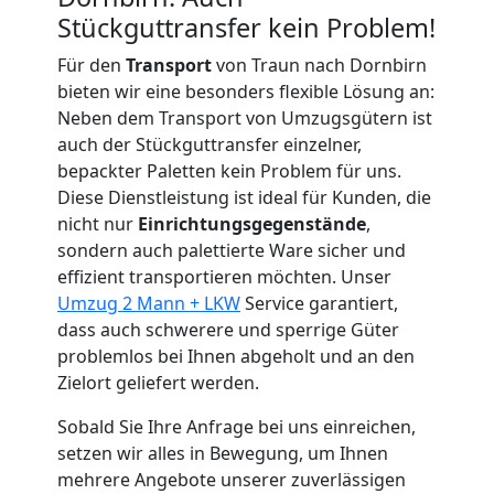
Stückguttransfer kein Problem!
Traun
Für den
Transport
von Traun nach Dornbirn
bieten wir eine besonders flexible Lösung an:
Tragehilfe
Neben dem Transport von Umzugsgütern ist
auch der Stückguttransfer einzelner,
Traun
bepackter Paletten kein Problem für uns.
Diese Dienstleistung ist ideal für Kunden, die
nicht nur
Einrichtungsgegenstände
,
Kleiner
sondern auch palettierte Ware sicher und
effizient transportieren möchten. Unser
Umzug 2 Mann + LKW
Service garantiert,
Umzug
dass auch schwerere und sperrige Güter
problemlos bei Ihnen abgeholt und an den
Traun
Zielort geliefert werden.
Sobald Sie Ihre Anfrage bei uns einreichen,
Küchenumzug
setzen wir alles in Bewegung, um Ihnen
mehrere Angebote unserer zuverlässigen