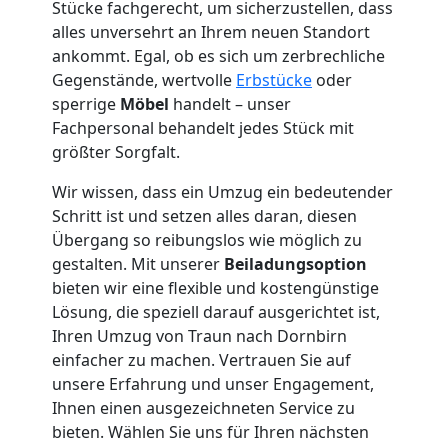
Stücke fachgerecht, um sicherzustellen, dass
alles unversehrt an Ihrem neuen Standort
Tresortransport
ankommt. Egal, ob es sich um zerbrechliche
Gegenstände, wertvolle
Erbstücke
oder
in
sperrige
Möbel
handelt – unser
Fachpersonal behandelt jedes Stück mit
Traun
größter Sorgfalt.
Wir wissen, dass ein Umzug ein bedeutender
Umzug
Schritt ist und setzen alles daran, diesen
Übergang so reibungslos wie möglich zu
gestalten. Mit unserer
Beiladungsoption
für
bieten wir eine flexible und kostengünstige
Lösung, die speziell darauf ausgerichtet ist,
Senioren
Ihren Umzug von Traun nach Dornbirn
einfacher zu machen. Vertrauen Sie auf
in
unsere Erfahrung und unser Engagement,
Ihnen einen ausgezeichneten Service zu
Traun
bieten. Wählen Sie uns für Ihren nächsten