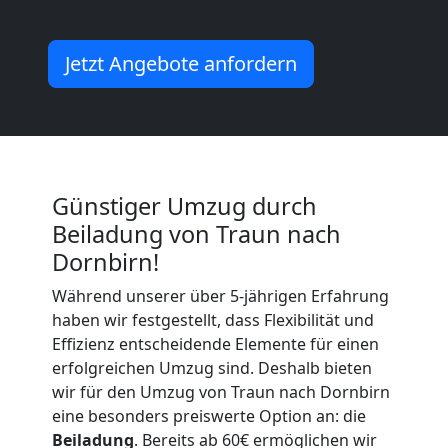
Traun
Jetzt Angebote anfordern
Umzug
Traun
Günstiger Umzug durch
3
Beiladung von Traun nach
Dornbirn!
Mann
Während unserer über 5-jährigen Erfahrung
+
haben wir festgestellt, dass Flexibilität und
Effizienz entscheidende Elemente für einen
LKW
erfolgreichen Umzug sind. Deshalb bieten
wir für den Umzug von Traun nach Dornbirn
eine besonders preiswerte Option an: die
Beiladung
. Bereits ab 60€ ermöglichen wir